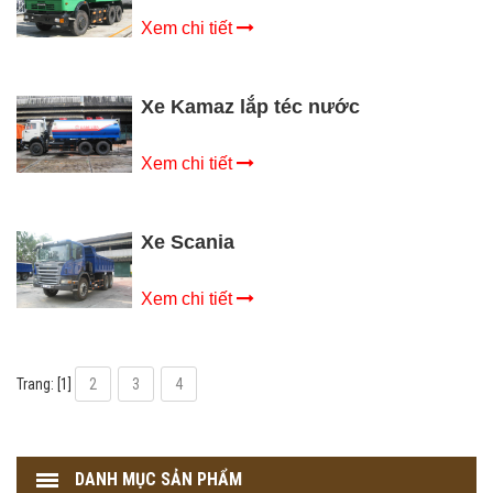
Xem chi tiết
Xe Kamaz lắp téc nước
Xem chi tiết
Xe Scania
Xem chi tiết
Trang: [1]
2
3
4
DANH MỤC SẢN PHẨM