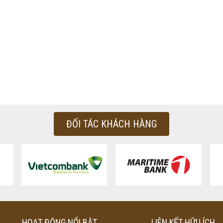
ĐỐI TÁC KHÁCH HÀNG
HOẠT ĐỘNG NỔI BẬT
LIÊN KẾT HỮU ÍCH