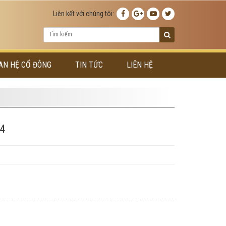
Liên kết với chúng tôi:
AN HỆ CỔ ĐÔNG
TIN TỨC
LIÊN HỆ
4